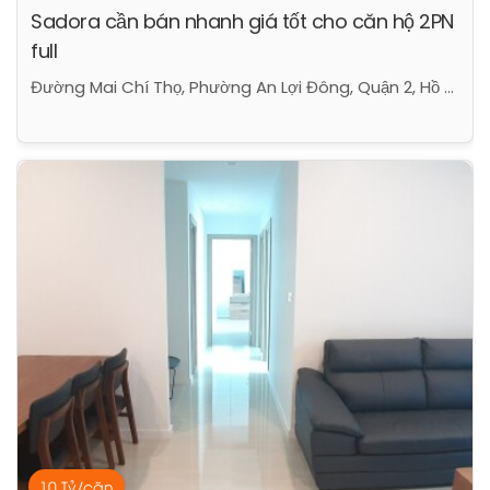
Sadora cần bán nhanh giá tốt cho căn hộ 2PN
full
Đường Mai Chí Thọ, Phường An Lợi Đông, Quận 2, Hồ Chí Minh
10 Tỷ/căn