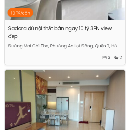
10 Tỷ/căn
Sadora đủ nội thất bán ngay 10 tỷ 3PN view
đẹp
Đường Mai Chí Thọ, Phường An Lợi Đông, Quận 2, Hồ Chí Minh
3
2