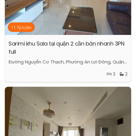
11 Tỷ/căn
Sarimi khu Sala tại quận 2 cần bán nhanh 3PN
full
Đường Nguyễn Cơ Thạch, Phường An Lợi Đông, Quận 2, Hồ Chí Minh
3
2