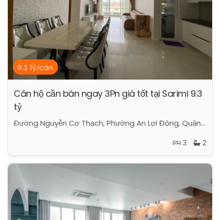
9.3 Tỷ/căn
Căn hộ cần bán ngay 3Pn giá tốt tại Sarimi 9.3
tỷ
Đường Nguyễn Cơ Thạch, Phường An Lợi Đông, Quận 2, Hồ Chí Minh
3
2