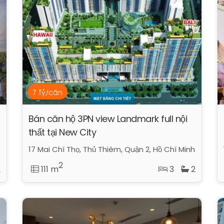
7 Tỷ/căn
Bán căn hộ 3PN view Landmark full nội
thất tại New City
17 Mai Chí Thọ, Thủ Thiêm, Quận 2, Hồ Chí Minh
2
2
111 m
3
2