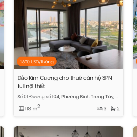
1600 USD/tháng
Đảo Kim Cương cho thuê căn hộ 3PN
full nội thất
Số 01 Đường số 104, Phường Bình Trưng Tây, Quận 2, Hồ Chí Minh
2
2
118 m
3
2