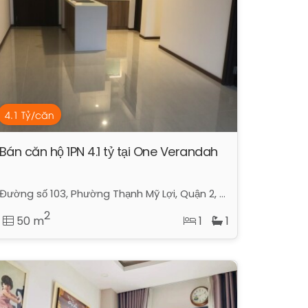
4.1 Tỷ/căn
Bán căn hộ 1PN 4.1 tỷ tại One Verandah
Đường số 103, Phường Thạnh Mỹ Lợi, Quận 2, TP Hồ Chí Minh
2
50 m
1
1