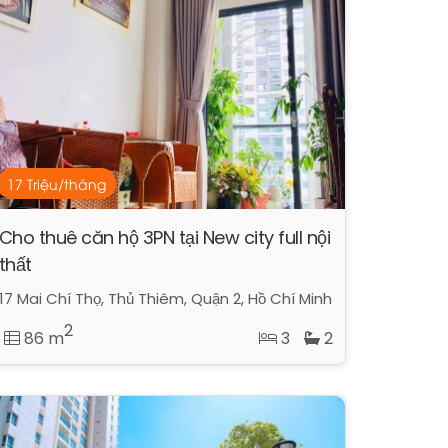
17 Triệu/tháng
Cho thuê căn hộ 3PN tại New city full nội
thất
17 Mai Chí Thọ, Thủ Thiêm, Quận 2, Hồ Chí Minh
2
86 m
3
2