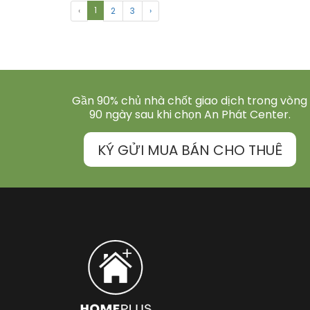
1
‹
2
3
›
Gần 90% chủ nhà chốt giao dịch trong vòng
90 ngày sau khi chọn An Phát Center.
KÝ GỬI MUA BÁN CHO THUÊ