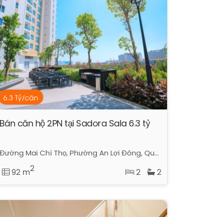
6.3 Tỷ/căn
Bán căn hộ 2PN tại Sadora Sala 6.3 tỷ
Đường Mai Chí Thọ, Phường An Lợi Đông, Quận 2, Hồ Chí Minh
2
92 m
2
2