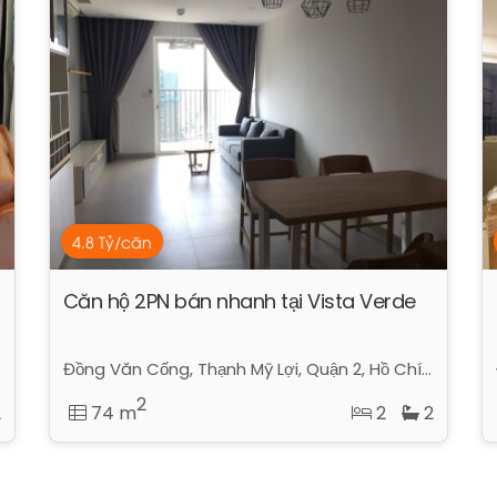
4.8 Tỷ/căn
Căn hộ 2PN bán nhanh tại Vista Verde
Đồng Văn Cống, Thạnh Mỹ Lợi, Quận 2, Hồ Chí Minh
2
2
74 m
2
2