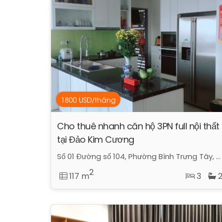
1800 USD/tháng
Cho thuê nhanh căn hộ 3PN full nội thất
tại Đảo Kim Cương
Số 01 Đường số 104, Phường Bình Trưng Tây, Quận 2, Hồ Chí Minh
2
117 m
3