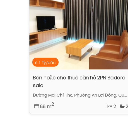
6.1 Tỷ/căn
Bán hoặc cho thuê căn hộ 2PN Sadora
sala
Đường Mai Chí Thọ, Phường An Lợi Đông, Quận 2, Hồ Chí Minh
2
88 m
2