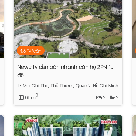
4.6 Tỷ/căn
Newcity cần bán nhanh căn hộ 2PN full
đồ
17 Mai Chí Thọ, Thủ Thiêm, Quận 2, Hồ Chí Minh
2
61 m
2
2