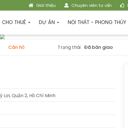
Giới thiệu
Chuyên viên tư vấn
Mặt bằng
Tiến độ dự án
Phương thức than
CHO THUÊ
DỰ ÁN
NỘI THẤT - PHONG THỦY
Căn hộ
Trạng thái
Đã bàn giao
Lợi, Quận 2, Hồ Chí Minh