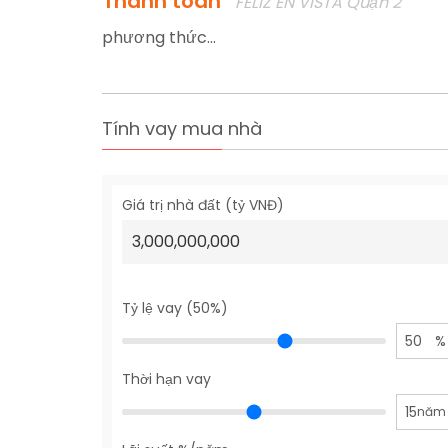
Thanh toán
FELIZ EN VISTA Quận 2
phương thức...
Tính vay mua nhà
Giá trị nhà đất (tỷ VNĐ)
Tỷ lệ vay (50%)
50
%
Thời hạn vay
15
năm