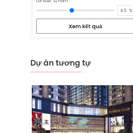
Lãi suất %/năm
4.5
%
Xem kết quả
Dự án tương tự