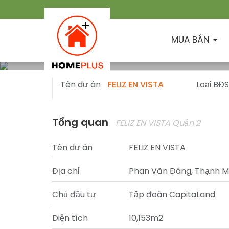
Tổng quan
Vị trí
Tiện tích
MUA BÁN
Tên dự án
FELIZ EN VISTA
Loại BĐS
Tổng quan
FELIZ EN VISTA Quận 2
Tên dự án
FELIZ EN VISTA
Địa chỉ
Phan Văn Đáng, Thạnh Mỹ 
Chủ đầu tư
Tập đoàn CapitaLand
Diện tích
10,153m2