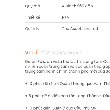
Quy mô
4 Block 960 căn
Thiết kế
N/A
Quản lý
The Ascott Limited
Vị trí
FELIZ EN VISTA Quận 2
Dự án Feliz en vista tọa lạc tại trung tâm Q
nối liền quận trung tâm và các quận tiếp gi
trung tâm hành chính thành phố mới của Sà
+ 10 phút để đi tới Quận 1 thông qua Hầm Th
+ 5 phút để đi đến cao tốc Long Thành - Dầu 
+ 10 phút đến Quận 7 qua Cầu Phú Mỹ