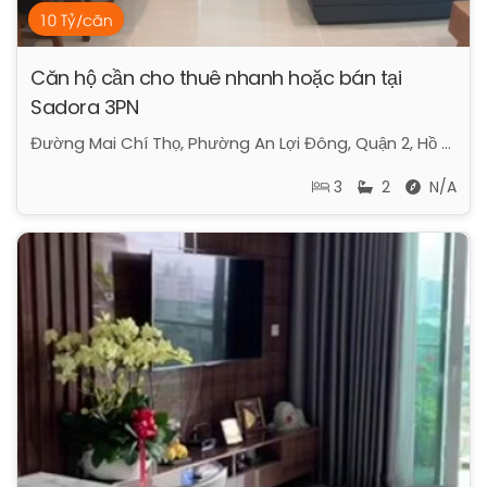
10 Tỷ/căn
Căn hộ cần cho thuê nhanh hoặc bán tại
Sadora 3PN
Đường Mai Chí Thọ, Phường An Lợi Đông, Quận 2, Hồ Chí Minh
3
2
N/A