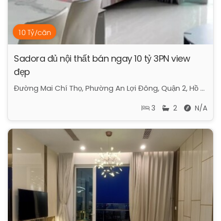
10 Tỷ/căn
Sadora đủ nội thất bán ngay 10 tỷ 3PN view
đẹp
Đường Mai Chí Thọ, Phường An Lợi Đông, Quận 2, Hồ Chí Minh
3
2
N/A