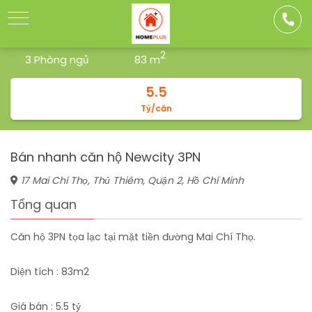
Toggle
navigation
2
3 Phòng ngủ
83 m
5.5
Tỷ/căn
Bán nhanh căn hộ Newcity 3PN
17 Mai Chí Thọ, Thủ Thiêm, Quận 2, Hồ Chí Minh
Tổng quan
Căn hộ 3PN tọa lạc tại mặt tiền đường Mai Chí Thọ.
Diện tích : 83m2
Giá bán : 5.5 tỷ