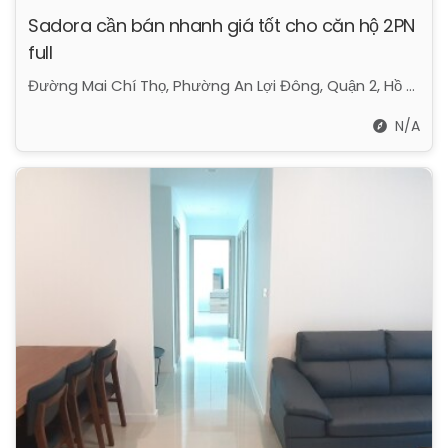
Sadora cần bán nhanh giá tốt cho căn hộ 2PN
full
Đường Mai Chí Thọ, Phường An Lợi Đông, Quận 2, Hồ Chí Minh
N/A