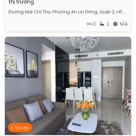
thị trường
Đường Mai Chí Thọ, Phường An Lợi Đông, Quận 2, Hồ Chí Minh
3
2
N/A
6 Tỷ/căn