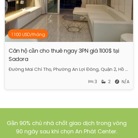
1100 USD/tháng
Căn hộ cần cho thuê ngay 3PN giá 1100$ tại
Sadora
Đường Mai Chí Thọ, Phường An Lợi Đông, Quận 2, Hồ Chí Minh
3
2
N/A
Gần 90% chủ nhà chốt giao dịch trong vòng
90 ngày sau khi chọn An Phát Center.