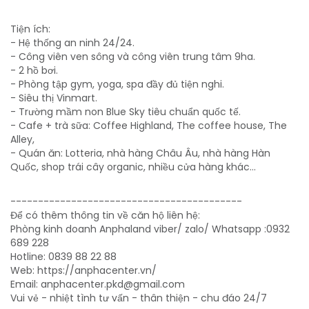
Tiện ích:
- Hệ thống an ninh 24/24.
- Công viên ven sông và công viên trung tâm 9ha.
- 2 hồ bơi.
- Phòng tập gym, yoga, spa đầy đủ tiện nghi.
- Siêu thị Vinmart.
- Trường mầm non Blue Sky tiêu chuẩn quốc tế.
- Cafe + trà sữa: Coffee Highland, The coffee house, The
Alley,
- Quán ăn: Lotteria, nhà hàng Châu Âu, nhà hàng Hàn
Quốc, shop trái cây organic, nhiều cửa hàng khác...
------------------------------------------
Để có thêm thông tin về căn hộ liên hệ:
Phòng kinh doanh Anphaland viber/ zalo/ Whatsapp :0932
689 228
Hotline: 0839 88 22 88
Web: https://anphacenter.vn/
Email: anphacenter.pkd@gmail.com
Vui vẻ - nhiệt tình tư vấn - thân thiện - chu đáo 24/7