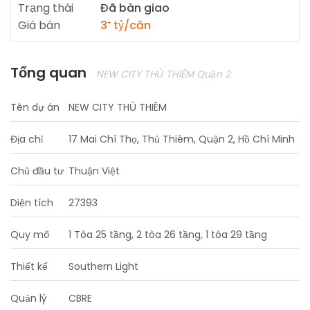
Trạng thái
Đã bàn giao
Giá bán
3⁺ tỷ/căn
Tổng quan
NEW CITY THỦ THIÊM Quận 2
Tên dự án
NEW CITY THỦ THIÊM
Địa chỉ
17 Mai Chí Thọ, Thủ Thiêm, Quận 2, Hồ Chí Minh
Chủ đầu tư
Thuận Việt
Diện tích
27393
Quy mô
1 Tòa 25 tầng, 2 tòa 26 tầng, 1 tòa 29 tầng
Thiết kế
Southern Light
Quản lý
CBRE