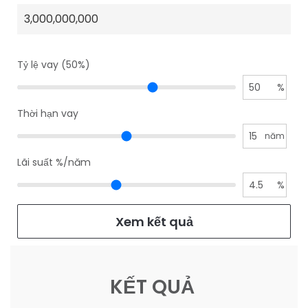
Tỷ lệ vay (50%)
50
%
Thời hạn vay
15
năm
Lãi suất %/năm
4.5
%
Xem kết quả
KẾT QUẢ