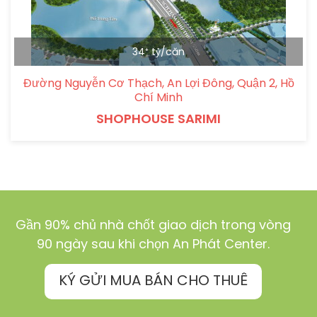
34⁺ tỷ/căn
Đường Nguyễn Cơ Thạch, An Lợi Đông, Quận 2, Hồ
Chí Minh
SHOPHOUSE SARIMI
Gần 90% chủ nhà chốt giao dịch trong vòng
90 ngày sau khi chọn An Phát Center.
KÝ GỬI MUA BÁN CHO THUÊ